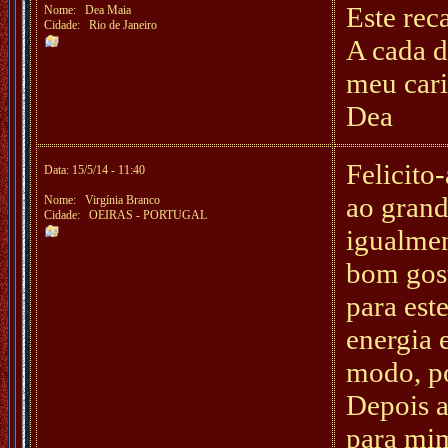
Este rec
Nome:
Dea Maia
Cidade: Rio de Janeiro
A cada di
meu car
Dea
Felicito
Data: 15/5/14 - 11:40
ao grand
Nome:
Virgínia Branco
Cidade: OEIRAS - PORTUGAL
igualmen
bom gos
para est
energia 
modo, po
Depois a
para mim