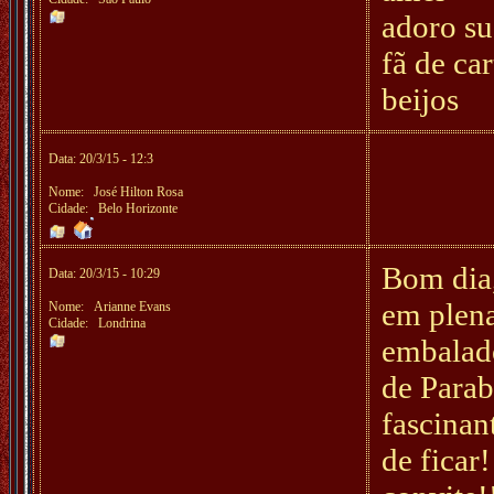
adoro su
fã de car
beijos
Data: 20/3/15 - 12:3
Nome:
José Hilton Rosa
Cidade: Belo Horizonte
Bom dia,
Data: 20/3/15 - 10:29
em plena
Nome:
Arianne Evans
Cidade: Londrina
embalado
de Parab
fascinan
de ficar