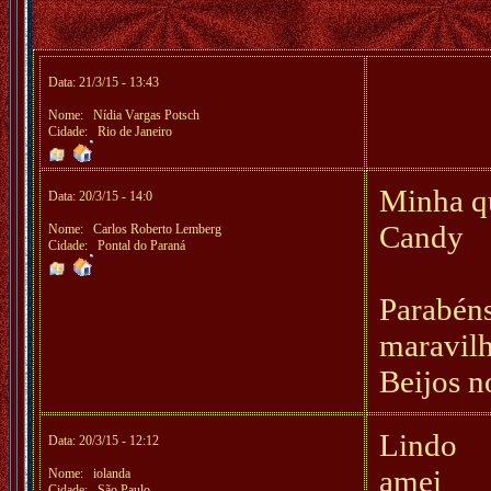
Data: 21/3/15 - 13:43
Nome:
Nídia Vargas Potsch
Cidade: Rio de Janeiro
Minha qu
Data: 20/3/15 - 14:0
Candy
Nome:
Carlos Roberto Lemberg
Cidade: Pontal do Paraná
Parabéns
maravilh
Beijos n
Lindo
Data: 20/3/15 - 12:12
amei
Nome:
iolanda
Cidade: São Paulo