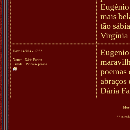
Eugénio 
mais bel
tão sábi
Virgínia
Eugenio 
Data: 14/5/14 - 17:52
maravil
Nome:
Dária Farion
Cidade: Pinhais- paraná
poemas 
abraços 
Dária Fa
Mos
<< anteri