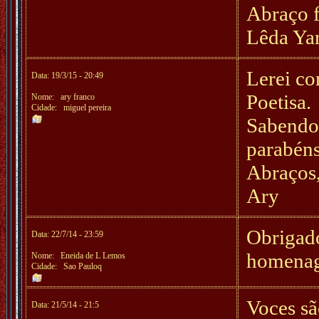
Abraço f
Lêda Ya
Lerei co
Data: 19/3/15 - 20:49
Poetisa.
Nome:
ary franco
Cidade: miguel pereira
Sabendo 
parabén
Abraços
Ary
Obrigad
Data: 22/7/14 - 23:59
homenage
Nome:
Eneida de L Lemos
Cidade: Sao Pauloq
Voces sã
Data: 21/5/14 - 21:5